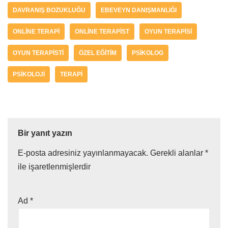
DAVRANIŞ BOZUKLUĞU
EBEVEYN DANIŞMANLIĞI
ONLINE TERAPI
ONLINE TERAPIST
OYUN TERAPISI
OYUN TERAPISTI
ÖZEL EĞITIM
PSIKOLOG
PSIKOLOJI
TERAPI
Bir yanıt yazın
E-posta adresiniz yayınlanmayacak.
Gerekli alanlar
*
ile işaretlenmişlerdir
Ad
*