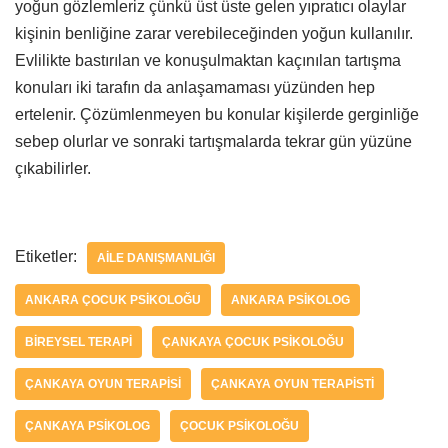
yoğun gözlemleriz çünkü üst üste gelen yıpratıcı olaylar
kişinin benliğine zarar verebileceğinden yoğun kullanılır.
Evlilikte bastırılan ve konuşulmaktan kaçınılan tartışma
konuları iki tarafın da anlaşamaması yüzünden hep
ertelenir. Çözümlenmeyen bu konular kişilerde gerginliğe
sebep olurlar ve sonraki tartışmalarda tekrar gün yüzüne
çıkabilirler.
Etiketler:
AILE DANIŞMANLIĞI
ANKARA ÇOCUK PSIKOLOĞU
ANKARA PSIKOLOG
BIREYSEL TERAPI
ÇANKAYA ÇOCUK PSIKOLOĞU
ÇANKAYA OYUN TERAPISI
ÇANKAYA OYUN TERAPISTI
ÇANKAYA PSIKOLOG
ÇOCUK PSIKOLOĞU