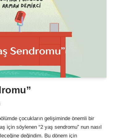
dromu”
i
lümde çocukların gelişiminde önemli bir
ş için söylenen “2 yaş sendromu” nun nasıl
bileceğine değindim. Bu dönem için