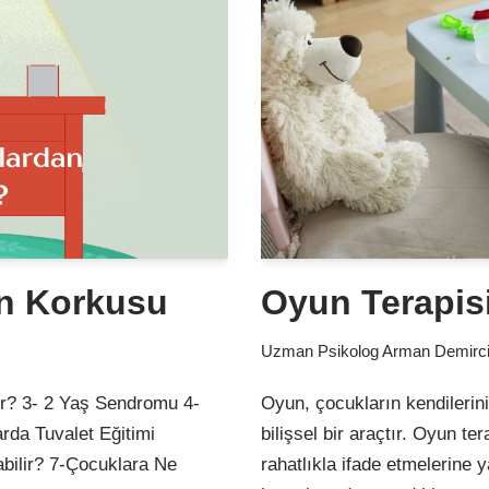
in Korkusu
Oyun Terapis
Uzman Psikolog Arman Demirc
r? 3- 2 Yaş Sendromu 4-
Oyun, çocukların kendilerin
rda Tuvalet Eğitimi
bilişsel bir araçtır. Oyun te
abilir? 7-Çocuklara Ne
rahatlıkla ifade etmelerine