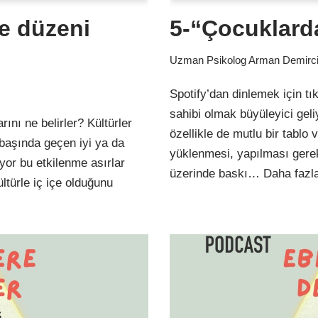
e düzeni
5-“Çocuklarda
Uzman Psikolog Arman Demirc
Spotify’dan dinlemek için t
sahibi olmak büyüleyici gel
rını ne belirler? Kültürler
özellikle de mutlu bir tablo 
 başında geçen iyi ya da
yüklenmesi, yapılması gereke
yor bu etkilenme asırlar
üzerinde baskı…
Daha fazla
ltürle iç içe olduğunu