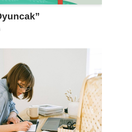
Oyuncak”
i