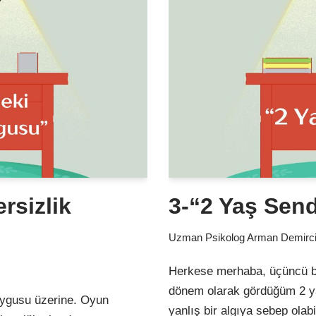
rsizlik
3-“2 Yaş Sen
Uzman Psikolog Arman Demirc
Herkese merhaba, üçüncü bö
dönem olarak gördüğüm 2 ya
uygusu üzerine. Oyun
yanlış bir algıya sebep ola