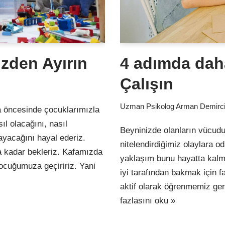
izden Ayırın
4 adımda dah
Çalışın
Uzman Psikolog Arman Demirc
 öncesinde çocuklarımızla
sıl olacağını, nasıl
Beyninizde olanların vücudu
ayacağını hayal ederiz.
nitelendirdiğimiz olaylara 
 kadar bekleriz. Kafamızda
yaklaşım bunu hayatta kalma
çocuğumuza geçiririz. Yani
iyi tarafından bakmak için 
aktif olarak öğrenmemiz g
fazlasını oku »