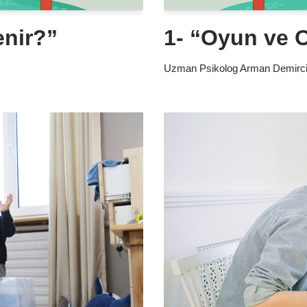
enir?”
1- “Oyun ve 
Uzman Psikolog Arman Demirc